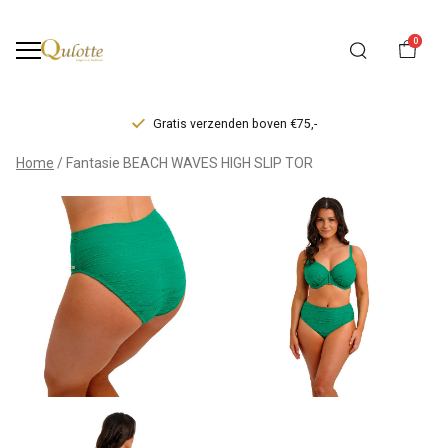
0
Gratis verzenden boven €75,-
Fantasie
Home
Fantasie BEACH WAVES HIGH SLIP TOR
BEACH
WAVES
HIGH
SLIP
TOR
-