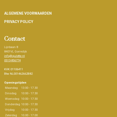
Footer
ALGEMENE VOORWAARDEN
PRIVACY POLICY
Contact
Lijnbaan 8
8401VL Gorredijk
info@qulotte.nl
0513-856774
KVK 01106411
Btw NL001462662B82
Openingstijden
Maandag
13.00 - 17.30
Dinsdag
10:00 - 17:30
Woensdag
10:00 - 17:30
Donderdag
10:00 - 17:30
Vrijdag
10:00 - 17.30
Zaterdag
10.00 - 17.00