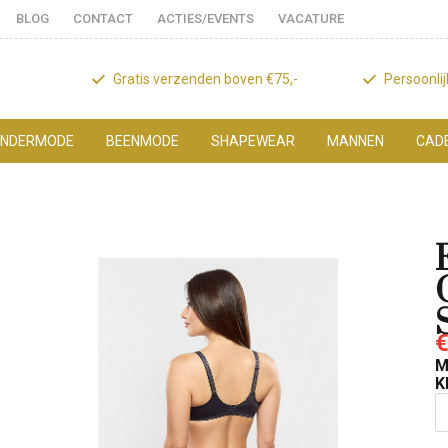
BLOG
CONTACT
ACTIES/EVENTS
VACATURE
Gratis verzenden boven €75,-
Persoonli
NDERMODE
BEENMODE
SHAPEWEAR
MANNEN
CAD
€
M
K