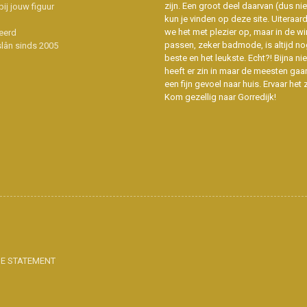
zijn. Een groot deel daarvan (dus niet
ij jouw figuur
kun je vinden op deze site. Uiteraar
we het met plezier op, maar in de wi
eerd
passen, zeker badmode, is altijd no
slân sinds 2005
beste en het leukste. Echt?! Bijna n
heeft er zin in maar de meesten gaa
een fijn gevoel naar huis. Ervaar het z
Kom gezellig naar Gorredijk!
IE STATEMENT