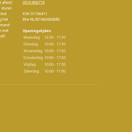
 alles!)
0513-856774
d sturen
nkel
KVK 01106411
g het
Btw NL001462662B82
iemand
n met
Openingstijden
elf.
Maandag
13.00 - 17.30
Dinsdag
10:00 - 17:30
Woensdag
10:00 - 17:30
Donderdag
10:00 - 17:30
Vrijdag
10:00 - 17.30
Zaterdag
10.00 - 17.00