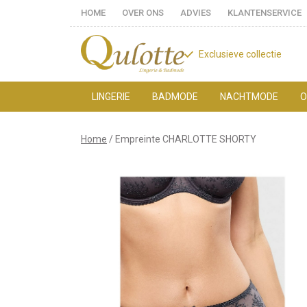
HOME
OVER ONS
ADVIES
KLANTENSERVICE
Exclusieve collectie
LINGERIE
BADMODE
NACHTMODE
O
Empreinte
Home
Empreinte CHARLOTTE SHORTY
CHARLOTTE
SHORTY
-
Qulotte