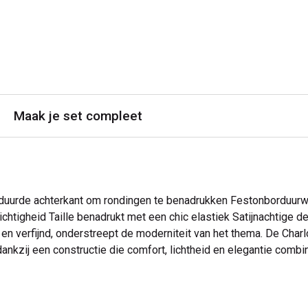
Maak je set compleet
uurde achterkant om rondingen te benadrukken Festonborduurwer
htigheid Taille benadrukt met een chic elastiek Satijnachtige dec
n verfijnd, onderstreept de moderniteit van het thema. De Char
 dankzij een constructie die comfort, lichtheid en elegantie comb