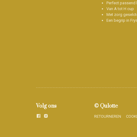
Perfect passend b
Van A tot H cup
Met zorg geselct
Een begrip in Fry
Volg ons
© Qulotte
RETOURNEREN
COOK