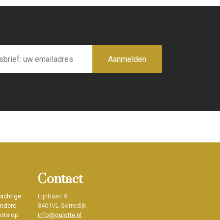
Aanmelden
Contact
rachtige
Lijnbaan 8
ondere
8401VL Gorredijk
rots op
info@qulotte.nl