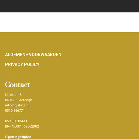
Footer
ALGEMENE VOORWAARDEN
PRIVACY POLICY
Contact
Lijnbaan 8
8401VL Gorredijk
info@qulotte.nl
0513-856774
KVK 01106411
Btw NL001462662B82
Openingstijden