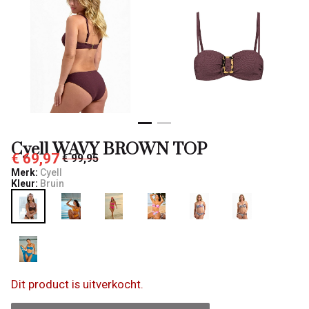
Cyell WAVY BROWN TOP
€ 69,97
€ 99,95
Merk:
Cyell
Kleur:
Bruin
Dit product is uitverkocht.