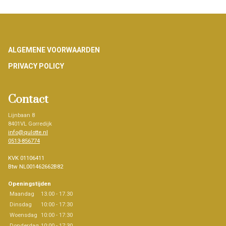
Footer
ALGEMENE VOORWAARDEN
PRIVACY POLICY
Contact
Lijnbaan 8
8401VL Gorredijk
info@qulotte.nl
0513-856774
KVK 01106411
Btw NL001462662B82
Openingstijden
Maandag
13.00 - 17.30
Dinsdag
10:00 - 17:30
Woensdag
10:00 - 17:30
Donderdag
10:00 - 17:30