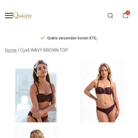
0
Gratis verzenden boven €75,-
Cyell
Home
Cyell WAVY BROWN TOP
WAVY
BROWN
TOP
-
Qulotte