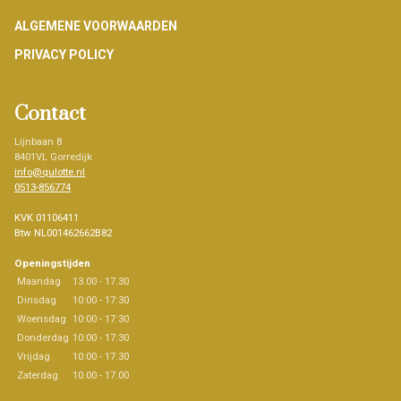
Footer
ALGEMENE VOORWAARDEN
PRIVACY POLICY
Contact
Lijnbaan 8
8401VL Gorredijk
info@qulotte.nl
0513-856774
KVK 01106411
Btw NL001462662B82
Openingstijden
Maandag
13.00 - 17.30
Dinsdag
10:00 - 17:30
Woensdag
10:00 - 17:30
Donderdag
10:00 - 17:30
Vrijdag
10:00 - 17.30
Zaterdag
10.00 - 17.00