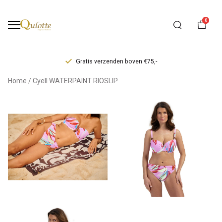
0
Gratis verzenden boven €75,-
Cyell
Home
Cyell WATERPAINT RIOSLIP
WATERPAINT
RIOSLIP
-
Qulotte