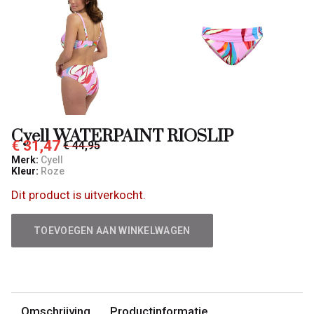
Cyell WATERPAINT RIOSLIP
€ 31,47
€ 44,95
Merk:
Cyell
Kleur:
Roze
Dit product is uitverkocht.
TOEVOEGEN AAN WINKELWAGEN
Omschrijving
Productinformatie