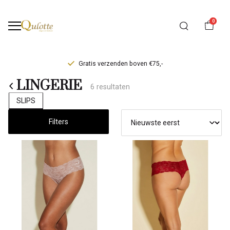
0
Gratis verzenden boven €75,-
LINGERIE
LINGERIE
6 resultaten
-
SLIPS
Qulotte
Filters