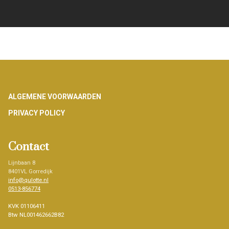
Footer
ALGEMENE VOORWAARDEN
PRIVACY POLICY
Contact
Lijnbaan 8
8401VL Gorredijk
info@qulotte.nl
0513-856774
KVK 01106411
Btw NL001462662B82