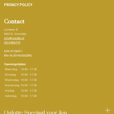
PRIVACY POLICY
Contact
Lijnbaan 8
8401VL Gorredijk
info@qulotte.nl
0513-856774
KVK 01106411
Btw NL001462662B82
Openingstijden
Maandag
13.00 - 17.30
Dinsdag
10:00 - 17:30
Woensdag
10:00 - 17:30
Donderdag
10:00 - 17:30
Vrijdag
10:00 - 17.30
Zaterdag
10.00 - 17.00
Qulotte: Speciaal voor Jou