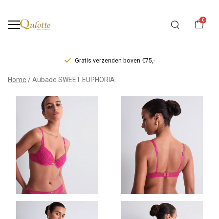
0
Gratis verzenden boven €75,-
Aubade
Home
Aubade SWEET EUPHORIA
SWEET
EUPHORIA
-
Qulotte