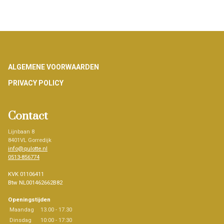
Footer
ALGEMENE VOORWAARDEN
PRIVACY POLICY
Contact
Lijnbaan 8
8401VL Gorredijk
info@qulotte.nl
0513-856774
KVK 01106411
Btw NL001462662B82
Openingstijden
Maandag
13.00 - 17.30
Dinsdag
10:00 - 17:30