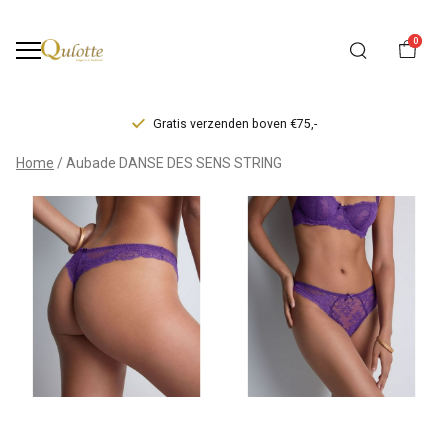
0
Gratis verzenden boven €75,-
Aubade
Home
Aubade DANSE DES SENS STRING
DANSE
DES
SENS
STRING
-
Qulotte