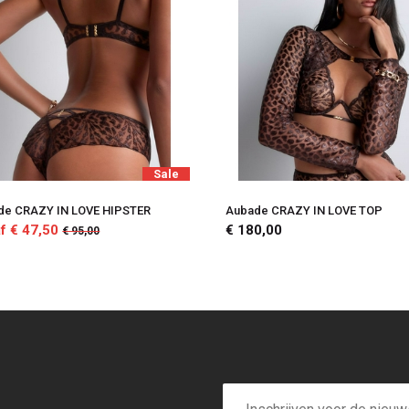
Sale
de CRAZY IN LOVE HIPSTER
Aubade CRAZY IN LOVE TOP
f € 47,50
€ 180,00
€ 95,00
E-
mailadres