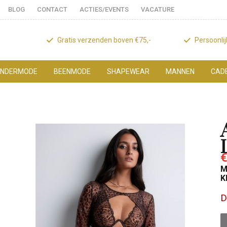
BLOG
CONTACT
ACTIES/EVENTS
VACATURE
Gratis verzenden boven €75,-
Persoonli
NDERMODE
BEENMODE
SHAPEWEAR
MANNEN
CAD
€
M
K
D