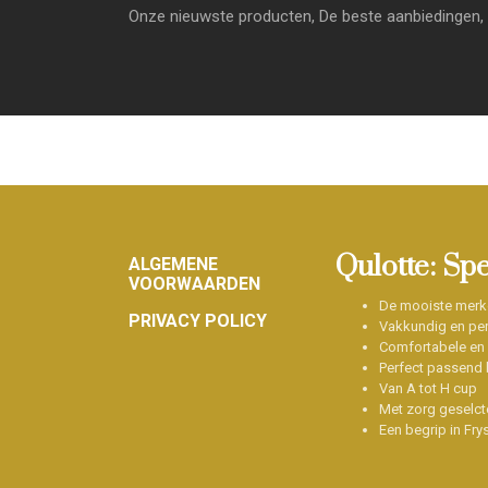
Onze nieuwste producten, De beste aanbiedingen, 
Footer
Qulotte: Sp
ALGEMENE
VOORWAARDEN
De mooiste merk
PRIVACY POLICY
Vakkundig en per
Comfortabele en
Perfect passend b
Van A tot H cup
Met zorg geselct
Een begrip in Fry