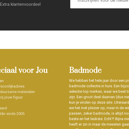
Extra klantenvoordeel
eciaal voor Jou
Badmode
We hebben het hele jaar door een p
en
badmode collectie in huis. Een bijz
soonlijkadvies
selectie top merken, waar we best t
 duurzame materialen
zijn. Een groot deel daarvan (dus niet
ij jouw figuur
kun je vinden op deze site. Uiteraar
we het met plezier op, maar in de wi
eerd
passen, zeker badmode, is altijd no
slân sinds 2005
beste en het leukste. Echt?! Bijna n
heeft er zin in maar de meesten gaa