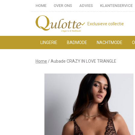
HOME
OVER ONS
ADVIES
KLANTENSERVICE
Exclusieve collectie
LINGERIE
BADMODE
NACHTMODE
O
Aubade
Home
Aubade CRAZY IN LOVE TRIANGLE
CRAZY
IN
LOVE
TRIANGLE
-