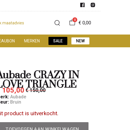
0
€ 0,00
jk maatadvies
EAUBON
MERKEN
SALE
NEW
Aubade CRAZY IN
LOVE TRIANGLE
 105,00
€ 150,00
erk:
Aubade
leur:
Bruin
it product is uitverkocht.
TOEVOEGEN AAN WINKELWAGEN