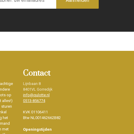
Aanmelden
Contact
rachtige
Lijnbaan 8
ondere
8401VL Gorredijk
rots op
info@qulotte.nl
 alles!)
0513-856774
d sturen
nkel
KVK 01106411
g het
Btw NL001462662B82
iemand
n met
Openingstijden