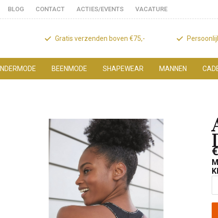
BLOG
CONTACT
ACTIES/EVENTS
VACATURE
Gratis verzenden boven €75,-
Persoonli
NDERMODE
BEENMODE
SHAPEWEAR
MANNEN
CAD
€
M
K