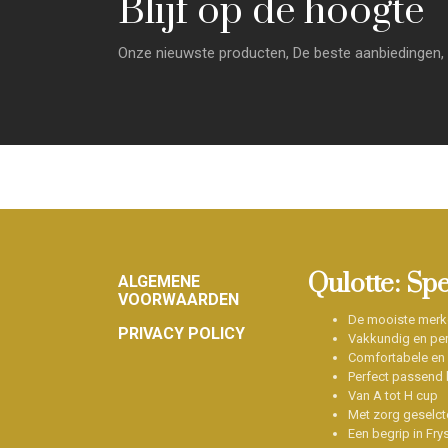
Blijf op de hoogte
Onze nieuwste producten, De beste aanbiedingen, 
Footer
Qulotte: Sp
ALGEMENE
VOORWAARDEN
De mooiste merk
PRIVACY POLICY
Vakkundig en per
Comfortabele en
Perfect passend b
Van A tot H cup
Met zorg geselct
Een begrip in Fry