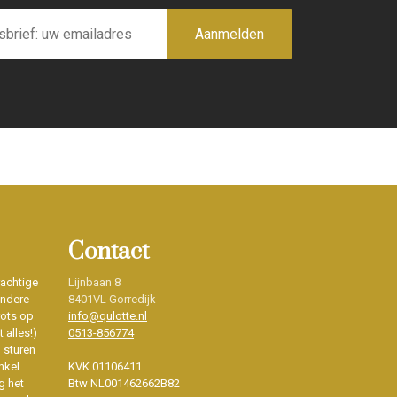
Aanmelden
Contact
rachtige
Lijnbaan 8
ondere
8401VL Gorredijk
rots op
info@qulotte.nl
 alles!)
0513-856774
d sturen
nkel
KVK 01106411
g het
Btw NL001462662B82