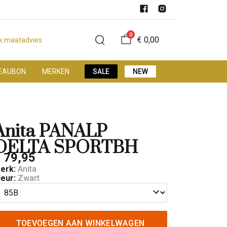
0
€ 0,00
jk maatadvies
EAUBON
MERKEN
SALE
NEW
Anita PANALP
DELTA SPORTBH
 79,95
erk:
Anita
leur:
Zwart
TOEVOEGEN AAN WINKELWAGEN