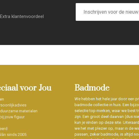
E-
mailadres
Extra klantenvoordeel
eciaal voor Jou
Badmode
We hebben het hele jaar door een p
en
badmode collectie in huis. Een bijz
soonlijkadvies
selectie top merken, waar we best t
 duurzame materialen
zijn. Een groot deel daarvan (dus niet
ij jouw figuur
kun je vinden op deze site. Uiteraar
we het met plezier op, maar in de wi
eerd
passen, zeker badmode, is altijd no
slân sinds 2005