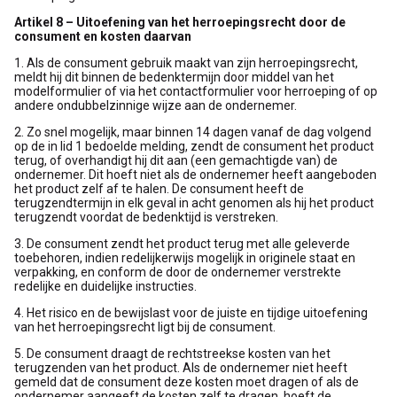
Artikel 8 – Uitoefening van het herroepingsrecht door de
consument en kosten daarvan
1. Als de consument gebruik maakt van zijn herroepingsrecht,
meldt hij dit binnen de bedenktermijn door middel van het
modelformulier of via het contactformulier voor herroeping of op
andere ondubbelzinnige wijze aan de ondernemer.
2. Zo snel mogelijk, maar binnen 14 dagen vanaf de dag volgend
op de in lid 1 bedoelde melding, zendt de consument het product
terug, of overhandigt hij dit aan (een gemachtigde van) de
ondernemer. Dit hoeft niet als de ondernemer heeft aangeboden
het product zelf af te halen. De consument heeft de
terugzendtermijn in elk geval in acht genomen als hij het product
terugzendt voordat de bedenktijd is verstreken.
3. De consument zendt het product terug met alle geleverde
toebehoren, indien redelijkerwijs mogelijk in originele staat en
verpakking, en conform de door de ondernemer verstrekte
redelijke en duidelijke instructies.
4. Het risico en de bewijslast voor de juiste en tijdige uitoefening
van het herroepingsrecht ligt bij de consument.
5. De consument draagt de rechtstreekse kosten van het
terugzenden van het product. Als de ondernemer niet heeft
gemeld dat de consument deze kosten moet dragen of als de
ondernemer aangeeft de kosten zelf te dragen, hoeft de