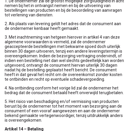
1. De ondernemer zal de grootst mogelijke zorgvuldigheid in acht
nemen bij het in ontvangst nemen en bij de uitvoering van
bestellingen van producten en bij de beoordeling van aanvragen
tot verlening van diensten.
2. Als plaats van levering geldt het adres dat de consument aan
de ondernemer kenbaar heeft gemaakt.
3. Met inachtneming van hetgeen hierover in artikel 4 van deze
algemene voorwaarden is vermeld, zal de ondernemer
geaccepteerde bestellingen met bekwame spoed doch uiterlijk
binnen 30 dagen uitvoeren, tenzij een andere leveringstermijn is
overeengekomen. Indien de bezorging vertraging ondervindt, of
indien een bestelling niet dan wel slechts gedeeltelijk kan worden
uitgevoerd, ontvangt de consument hiervan uiterlijk 30 dagen
nadat hij de bestelling geplaatst heeft bericht. De consument
heeft in dat geval het recht om de overeenkomst zonder kosten
te ontbinden en recht op eventuele schadevergoeding.
4. Na ontbinding conform het vorige lid zal de ondernemer het
bedrag dat de consument betaald heeft onverwijld terugbetalen.
5. Het risico van beschadiging en/of vermissing van producten
berust bij de ondernemer tot het moment van bezorging aan de
consument of een vooraf aangewezen en aan de ondernemer
bekend gemaakte vertegenwoordiger, tenzij uitdrukkelijk anders
is overeengekomen.
Artikel 14 – Betaling