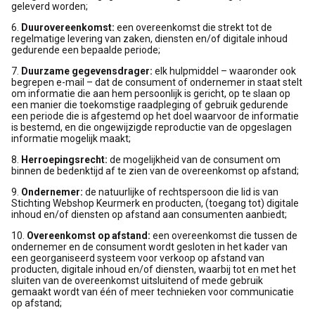
geleverd worden;
6.
Duurovereenkomst:
een overeenkomst die strekt tot de
regelmatige levering van zaken, diensten en/of digitale inhoud
gedurende een bepaalde periode;
7.
Duurzame gegevensdrager:
elk hulpmiddel – waaronder ook
begrepen e-mail – dat de consument of ondernemer in staat stelt
om informatie die aan hem persoonlijk is gericht, op te slaan op
een manier die toekomstige raadpleging of gebruik gedurende
een periode die is afgestemd op het doel waarvoor de informatie
is bestemd, en die ongewijzigde reproductie van de opgeslagen
informatie mogelijk maakt;
8.
Herroepingsrecht:
de mogelijkheid van de consument om
binnen de bedenktijd af te zien van de overeenkomst op afstand;
9.
Ondernemer:
de natuurlijke of rechtspersoon die lid is van
Stichting Webshop Keurmerk en producten, (toegang tot) digitale
inhoud en/of diensten op afstand aan consumenten aanbiedt;
10.
Overeenkomst op afstand:
een overeenkomst die tussen de
ondernemer en de consument wordt gesloten in het kader van
een georganiseerd systeem voor verkoop op afstand van
producten, digitale inhoud en/of diensten, waarbij tot en met het
sluiten van de overeenkomst uitsluitend of mede gebruik
gemaakt wordt van één of meer technieken voor communicatie
op afstand;