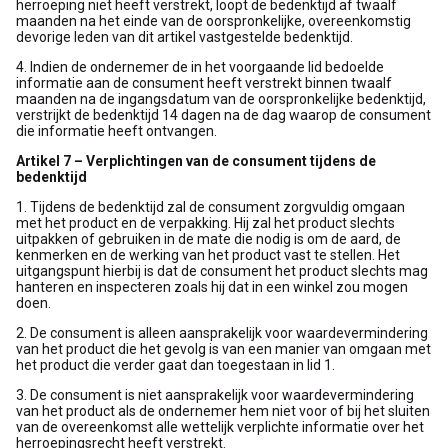
herroeping niet heeft verstrekt, loopt de bedenktijd af twaalf
maanden na het einde van de oorspronkelijke, overeenkomstig
devorige leden van dit artikel vastgestelde bedenktijd.
4. Indien de ondernemer de in het voorgaande lid bedoelde
informatie aan de consument heeft verstrekt binnen twaalf
maanden na de ingangsdatum van de oorspronkelijke bedenktijd,
verstrijkt de bedenktijd 14 dagen na de dag waarop de consument
die informatie heeft ontvangen.
Artikel 7 – Verplichtingen van de consument tijdens de
bedenktijd
1. Tijdens de bedenktijd zal de consument zorgvuldig omgaan
met het product en de verpakking. Hij zal het product slechts
uitpakken of gebruiken in de mate die nodig is om de aard, de
kenmerken en de werking van het product vast te stellen. Het
uitgangspunt hierbij is dat de consument het product slechts mag
hanteren en inspecteren zoals hij dat in een winkel zou mogen
doen.
2. De consument is alleen aansprakelijk voor waardevermindering
van het product die het gevolg is van een manier van omgaan met
het product die verder gaat dan toegestaan in lid 1.
3. De consument is niet aansprakelijk voor waardevermindering
van het product als de ondernemer hem niet voor of bij het sluiten
van de overeenkomst alle wettelijk verplichte informatie over het
herroepingsrecht heeft verstrekt.