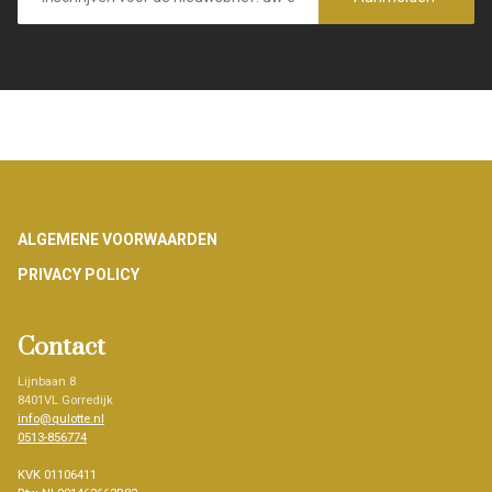
Footer
ALGEMENE VOORWAARDEN
PRIVACY POLICY
Contact
Lijnbaan 8
8401VL Gorredijk
info@qulotte.nl
0513-856774
KVK 01106411