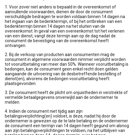
1. Voor zover niet anders is bepaald in de overeenkomst of
aanvullende voorwaarden, dienen de door de consument
verschuldigde bedragen te worden voldaan binnen 14 dagen na
het ingaan van de bedenktermijn, of bij het ontbreken van een
bedenktermijn binnen 14 dagen na het sluiten van de
overeenkomst. In geval van een overeenkomst tot het verlenen
van een dienst, vangt deze termijn aan op de dag nadat de
consument de bevestiging van de overeenkomst heeft
ontvangen.
2. Bij de verkoop van producten aan consumenten mag de
consument in algemene voorwaarden nimmer verplicht worden
tot vooruitbetaling van meer dan 50%. Wanneer vooruitbetaling is
bedongen, kan de consument geen enkel recht doen gelden
aangaande de uitvoering van de desbetreffende bestelling of
dienst(en), alvorens de bedongen vooruitbetaling heeft
plaatsgevonden.
3. De consument heeft de plicht om onjuistheden in verstrekte of
vermelde betaalgegevens onverwijld aan de ondernemer te
melden.
4. Indien de consument niet tijdig aan zijn
betalingsverplichting(en) voldoet, is deze, nadat hij door de
ondernemer is gewezen op de te late betaling en de ondernemer
de consument een termijn van 14 dagen heeft gegund om alsnog
aan zijn betalingsverplichtingen te voldoen, na het uitblijven van