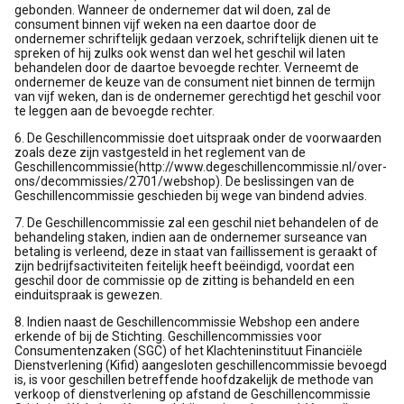
gebonden. Wanneer de ondernemer dat wil doen, zal de
consument binnen vijf weken na een daartoe door de
ondernemer schriftelijk gedaan verzoek, schriftelijk dienen uit te
spreken of hij zulks ook wenst dan wel het geschil wil laten
behandelen door de daartoe bevoegde rechter. Verneemt de
ondernemer de keuze van de consument niet binnen de termijn
van vijf weken, dan is de ondernemer gerechtigd het geschil voor
te leggen aan de bevoegde rechter.
6. De Geschillencommissie doet uitspraak onder de voorwaarden
zoals deze zijn vastgesteld in het reglement van de
Geschillencommissie(http://www.degeschillencommissie.nl/over-
ons/decommissies/2701/webshop). De beslissingen van de
Geschillencommissie geschieden bij wege van bindend advies.
7. De Geschillencommissie zal een geschil niet behandelen of de
behandeling staken, indien aan de ondernemer surseance van
betaling is verleend, deze in staat van faillissement is geraakt of
zijn bedrijfsactiviteiten feitelijk heeft beëindigd, voordat een
geschil door de commissie op de zitting is behandeld en een
einduitspraak is gewezen.
8. Indien naast de Geschillencommissie Webshop een andere
erkende of bij de Stichting. Geschillencommissies voor
Consumentenzaken (SGC) of het Klachteninstituut Financiële
Dienstverlening (Kifid) aangesloten geschillencommissie bevoegd
is, is voor geschillen betreffende hoofdzakelijk de methode van
verkoop of dienstverlening op afstand de Geschillencommissie