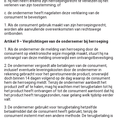
b. hij niet heeft erkend zijn herroepingsrecht te verliezen bij het
verlenen van zijn toestemming; of
c. de ondernemer heeft nagelaten deze verklaring van de
consument te bevestigen.
1. Als de consument gebruik maakt van zijn herroepingsrecht,
worden alle aanvullende overeenkomsten van rechtswege
ontbonden.
Artikel 9 – Verplichtingen van de ondernemer bij herroeping
1. Als de ondernemer de melding van herroeping door de
consument op elektronische wijze mogelijk maakt, stuurt hij na
ontvangst van deze melding onverwijld een ontvangstbevestiging.
2. De ondernemer vergoedt alle betalingen van de consument,
inclusief eventuele leveringskosten door de ondernemer in
rekening gebracht voor het geretourneerde product, onverwijld
doch binnen 14 dagen volgend op de dag waarop de consument
hem de herroeping meldt. Tenzij de ondernemer aanbiedt het
product zelf af te halen, mag hij wachten met terugbetalen tot hij
het product heeft ontvangen of tot de consument aantoont dat hij
het product heeft teruggezonden, naar gelang welk tijdstip eerder
valt.
3. De ondernemer gebruikt voor terugbetaling hetzelfde
betaalmiddel dat de consument heeft gebruikt, tenzij de
consument instemt met een andere methode. De terugbetaling is