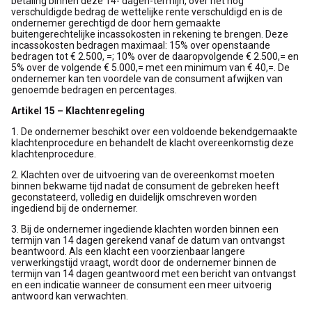
betaling binnen deze 14- dagen-termijn, over het nog
verschuldigde bedrag de wettelijke rente verschuldigd en is de
ondernemer gerechtigd de door hem gemaakte
buitengerechtelijke incassokosten in rekening te brengen. Deze
incassokosten bedragen maximaal: 15% over openstaande
bedragen tot € 2.500, =; 10% over de daaropvolgende € 2.500,= en
5% over de volgende € 5.000,= met een minimum van € 40,=. De
ondernemer kan ten voordele van de consument afwijken van
genoemde bedragen en percentages.
Artikel 15 – Klachtenregeling
1. De ondernemer beschikt over een voldoende bekendgemaakte
klachtenprocedure en behandelt de klacht overeenkomstig deze
klachtenprocedure.
2. Klachten over de uitvoering van de overeenkomst moeten
binnen bekwame tijd nadat de consument de gebreken heeft
geconstateerd, volledig en duidelijk omschreven worden
ingediend bij de ondernemer.
3. Bij de ondernemer ingediende klachten worden binnen een
termijn van 14 dagen gerekend vanaf de datum van ontvangst
beantwoord. Als een klacht een voorzienbaar langere
verwerkingstijd vraagt, wordt door de ondernemer binnen de
termijn van 14 dagen geantwoord met een bericht van ontvangst
en een indicatie wanneer de consument een meer uitvoerig
antwoord kan verwachten.