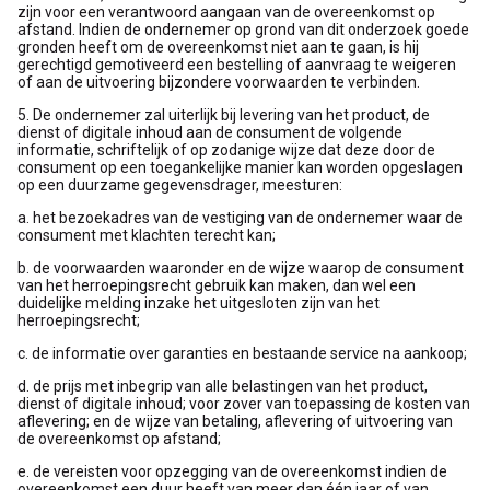
zijn voor een verantwoord aangaan van de overeenkomst op
afstand. Indien de ondernemer op grond van dit onderzoek goede
gronden heeft om de overeenkomst niet aan te gaan, is hij
gerechtigd gemotiveerd een bestelling of aanvraag te weigeren
of aan de uitvoering bijzondere voorwaarden te verbinden.
5. De ondernemer zal uiterlijk bij levering van het product, de
dienst of digitale inhoud aan de consument de volgende
informatie, schriftelijk of op zodanige wijze dat deze door de
consument op een toegankelijke manier kan worden opgeslagen
op een duurzame gegevensdrager, meesturen:
a. het bezoekadres van de vestiging van de ondernemer waar de
consument met klachten terecht kan;
b. de voorwaarden waaronder en de wijze waarop de consument
van het herroepingsrecht gebruik kan maken, dan wel een
duidelijke melding inzake het uitgesloten zijn van het
herroepingsrecht;
c. de informatie over garanties en bestaande service na aankoop;
d. de prijs met inbegrip van alle belastingen van het product,
dienst of digitale inhoud; voor zover van toepassing de kosten van
aflevering; en de wijze van betaling, aflevering of uitvoering van
de overeenkomst op afstand;
e. de vereisten voor opzegging van de overeenkomst indien de
overeenkomst een duur heeft van meer dan één jaar of van