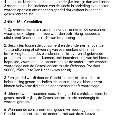
4. Indien de klacht niet binnen een redelijke termijn dan wel binnen
3 maanden na het indienen van de klacht in onderling overleg kan
worden opgelost ontstaat een geschil dat vatbaar is voor de
geschillenregeling.
Artikel 16 – Geschillen
1. Op overeenkomsten tussen de ondernemer en de consument
waarop deze algemene voorwaarden betrekking hebben, is
uitsluitend Nederlands recht van toepassing.
2. Geschillen tussen de consument en de ondernemer over de
totstandkoming of uitvoering van overeenkomsten met
betrekking tot door deze ondernemer te leveren of geleverde
producten en diensten, kunnen, met inachtneming van het hierna
bepaalde, zowel door de consument als de ondernemer worden
voorgelegd aan de Geschillencommissie Webshop, Postbus
90600, 2509 LP te Den Haag (www.sgc.nl).
3. Een geschil wordt door de Geschillencommissie slechts in
behandeling genomen, indien de consument zijn klacht eerst
binnen bekwame tijd aan de ondernemer heeft voorgelegd.
4. Uiterlijk twaalf maanden nadat het geschil is ontstaan dient het
geschil schriftelijk bij de Geschillencommissie aanhangig te
worden gemaakt.
5. Wanneer de consument een geschil wil voorleggen aan de
Geschillencommissie, is de ondernemer aan deze keuze